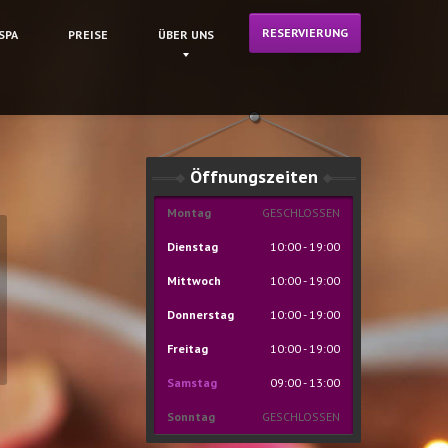
RESERVIERUNG
SPA
PREISE
ÜBER
UNS
Öffnungszeiten
Montag
GESCHLOSSEN
Dienstag
10:00 - 19:00
Mittwoch
10:00 - 19:00
Donnerstag
10:00 - 19:00
Freitag
10:00 - 19:00
Samstag
09:00 - 13:00
Sonntag
GESCHLOSSEN