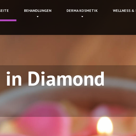
SEITE
BEHANDLUNGEN
DERMA
KOSMETIK
WELLNESS
& 
 in Diamond